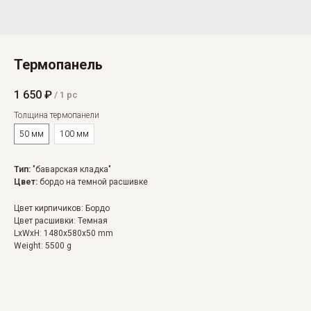
Термопанель
1 650
₽
/
1 pc
Толщина термопанели
50 мм
100 мм
Тип:
"баварская кладка"
Цвет:
бордо на темной расшивке
Цвет кирпичиков: Бордо
Цвет расшивки: Темная
LxWxH: 1480x580x50 mm
Weight: 5500 g