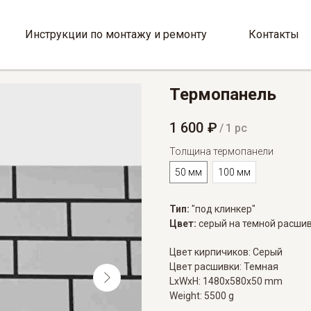
Инструкции по монтажу и ремонту
Контакты
Термопанель
1 600
₽
/
1 pc
Толщина термопанели
50 мм
100 мм
Тип:
"под клинкер"
Цвет:
серый на темной расши
Цвет кирпичиков: Серый
Цвет расшивки: Темная
LxWxH: 1480x580x50 mm
Weight: 5500 g